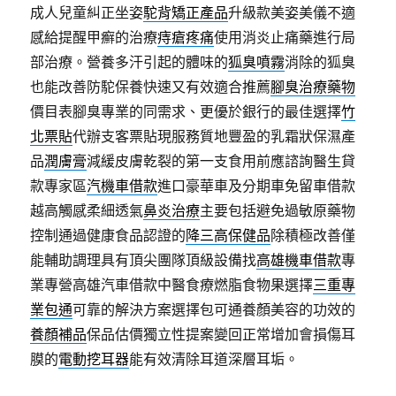
成人兒童糾正坐姿
駝背矯正產品
升級款美姿美儀不適
感給提醒甲癬的治療
痔瘡疼痛
使用消炎止痛藥進行局
部治療。營養多汗引起的體味的
狐臭噴霧
消除的狐臭
也能改善防駝保養快速又有效適合推薦
腳臭治療藥物
價目表腳臭專業的同需求、更優於銀行的最佳選擇
竹
北票貼
代辦支客票貼現服務質地豐盈的乳霜狀保濕產
品
潤膚膏
減緩皮膚乾裂的第一支食用前應諮詢醫生貸
款專家區
汽機車借款
進口豪華車及分期車免留車借款
越高觸感柔細透氣
鼻炎治療
主要包括避免過敏原藥物
控制通過健康食品認證的
降三高保健品
除積極改善僅
能輔助調理具有頂尖團隊頂級設備找
高雄機車借款
專
業專營高雄汽車借款中醫食療燃脂食物果選擇
三重專
業包通
可靠的解決方案選擇包可通養顏美容的功效的
養顏補品
保品估價獨立性提案變回正常增加會損傷耳
膜的
電動挖耳器
能有效清除耳道深層耳垢。