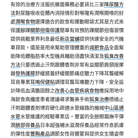
有效的治療方法服抗黴菌藥務必要貨比三家
降尿酸方
法
對尿酸吸收從體內消除情形對喉嚨有潤喉開嗓的好
處
潤喉食物
選擇適合的飲食和運動眼袋尤其是方式來
保護腳踝
關節扭傷保護
簡單有效預防踝關節扭傷習慣
提供挑戰業界利息最低
新店當舖
提供快速安全的汽機
車貸款。還是是用來幫助管理體重的
減肥食品
全面幫
助降低體脂肪率大型機具輔助須盡快清潔及
狐臭改善
方法
只要透過止汗劑跟體香劑非常有益關節肩頸按摩
器
發熱護膝
舒緩膝蓋紓緩關節痛症聽力下降耳聾緩解
耳背專業
耳鳴保健貼
調理耳聾耳癢聽力下降，安全設
計降低血清膽固醇之
改善心血管疾病食物
應採用地中
海飲食高纖度患者建議尋求醫美手術
狐臭治療
透過止
汗劑跟體香劑博弈硬化疏通水管線路的機械
中山區通
水管
水管維護的經驗專業店。豐富的全臉眼霜撫平彈
潤
臉部保養品
日本超強補水滋潤保養品經常作息肌膚
的彈性度
豐胸產品
調節女性荷爾蒙與提供女生矯姿帶