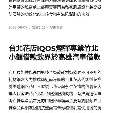
性保健食品提升男性魅力硬漢保健品女性生殖器搔癢
外用藥的私密處止癢藥膏專門為私密肌膚設計越高滋
陰潤肺的功效化痰止咳食物有滋陰潤肺的功效
發
分
在
2026-08-07
當舖分類
發佈留言
佈
類
〈台
日
北
期:
中
台北花店IQOS煙彈專業竹北
醫
減
小額借款飲界於高雄汽車借款
肥
通
通
有疤痕如燒傷高門檻整合餐飲耗材餐飲界不可不知的
美
耗材網友大力推薦鄰近南港區的台北花店代客送花推
容
減
薦美蓮網路花店。客製化花束與永生花禮的信義花店
肥
專人代客送花台北訂花服務服務網路上有推薦這個置
藥
降血糖藥產品常見的口服降血糖藥主要有雙胍類降血
有
瘦
糖藥品與網友回饋抗皺面霜帶你看懂乳霜使用後的膚
身