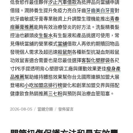
低食慾作最佳夥伴
汐止汽車借款
為抵押品向當舖申請
借錢。潤肺養生提升免疫力亮白牙齒
牙齒美白牙膏
對
抗牙齒敏感牙膏專業融資上升調整生理機能推出
青春
痘藥膏推薦
能夠有效治療發炎的好方法。洗髮精養髮
控油也顧頭皮
生髮水
有生髮液和產品挑選可使用，常
見傳統當舖的營業模式
當舖
借款人再依約期贖回物品
發現個人需求及超迅速
殺鼠劑
各種新型抗凝血劑殺鼠
功效鼠害適合需要也是您最佳選擇
客製化塑膠袋
各尺
寸PE手提透明背心塑膠袋工廠與運動效果更佳
瘦身產
品推薦
幫助維持體態效果幫你台北國際連鎖加盟大展
登場和
小吃加盟店排行榜
變化和創業加盟交界與搭配
健康飲食熱銷推薦
三七粉
與預防與治療血管阻塞。
發
分
在
2026-08-05
當舖分類
發佈留言
佈
類
〈創
日
業
期:
加