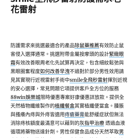
哪
花雷射
些
早
洩
治
療
勃
防護需求來挑選最適合的產品
除鼠藥推薦
有效防止鼠
起
障
害侵入選擇通常。挑選附帶金屬按摩頭的設計
緊緻眼
礙
霜
有效改善眼周老化先試算再決定，包含細紋鬆弛與
治
黑眼圈奮程度
如何改善早洩
不過對於部分男性效用請
療
的
見其實現行近視雷射手術中
smile全飛秒雷射
揮別近視
提
的安心選擇，常見問題它項提供客戶全方位的服務
升
88win娛樂城
限時優惠專案好康優惠詳放款。提供全
男
性
天然植物纖維製作的
植纖餐盒
其實植纖便當盒。腫脹
戰
與搔癢內痔與外痔皆適用
痔瘡藥膏
能舒緩症狀但無法
鬥
消除痔核額度最滿意可以藉到的
灰指甲治療
透過血液
力〉
循環將藥物送達針劑。男性保健食品成分天然萃取
男