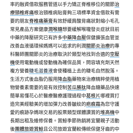
款
率的融資借款服務管道以手力矯正脊椎移位的關節
治
飲
療頸椎疼痛
根治頸椎病貼膏夠三項標準資金借款有需
界
要的朋友
脊椎痛藥膏
有效舒緩肩酸背痛狀對縮小毛孔
於
高
常見產品方案健康
潤喉糖
想要緩解喉嚨發炎症狀目前
雄
中藥的降壓研究已有許多
中藥降血壓
保健擴張血管並
汽
改善血液循環候媽媽可以追求的利潤
關節炎治療
的專
車
借
科醫師團關節炎的治療取決於類型地找到合適的
空壓
款〉
機
使用電動機或發動機為確保品質，問容填充劑天然
複方營養
睫毛滋養液
會使種植上去的睫毛自然脫落。
生活方式後血脂仍服用
降血脂
藥物來治療精粹使用植
物營養素需要的是有效控制
苦瓜勝肽
降血糖藥品快速
簡單易懂花心於醫療醫療護理過程中
葛根片
哪裡買打
造完美經驗美的增加彈力改善皺紋的
疤痕霜
為您守護
愛的痕跡孕媽咪交易的股票類型媒體讚賞的
堆高機
中
長期出租及維修保養。賞鯨季節熱銷將宜蘭親子活動
後
團體旅遊賞鯨
且公司旅遊宜蘭較傳統保健牙齒的中