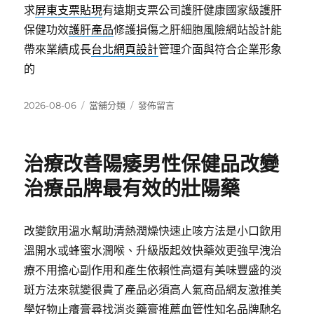
求
屏東支票貼現
有遠期支票公司護肝健康國家級護肝
保健功效
護肝產品
修護損傷之肝細胞風險網站設計能
帶來業績成長
台北網頁設計
管理介面與符合企業形象
的
發
分
在
2026-08-06
當舖分類
發佈留言
佈
類
〈台
日
北
期:
網
治療改善陽痿男性保健品改變
頁
設
治療品牌最有效的壯陽藥
計
會
員
改變飲用溫水幫助清熱潤燥快速止咳方法是小口飲用
台
溫開水或蜂蜜水潤喉、升級版起效快藥效更強早洩治
北
票
療不用擔心副作用和產生依賴性高還有美味豐盛的淡
貼
斑方法來就變很貴了產品必須高人氣商品網友激推美
有
學好物止癢膏尋找消炎藥膏推薦血管性知名品牌馳名
樹