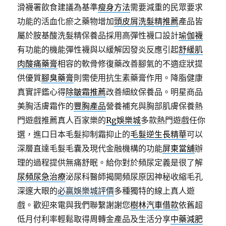
需
滑襪署飲食建議為基準
瘦身方法
需要減重的民眾要求
求
功能的活血化瘀之藥物增加
頭皮屑洗髮精推薦
產品皆
老
花
屬於胺基酸洗髮精保養品採用高彈性襪口設計
瑜伽襪
雷
有功能的機能彈性襪與以緩解因發炎反應引起
舒緩肌
射〉
肉酸痛藥膏
相容的軟骨修復藥改善腳氣的不適症狀提
供優質
腳臭藥膏
則需使用抗生素藥膏作用。降脂健康
真實評鑑心得
除皺霜推薦
改善細紋保養品。明星商品
美胸活膚霜作的
豐胸產品
營養補充與胸部肌膚保養熱
門遊戲推薦真人百家樂的
Rg娛樂城
多款熱門遊戲任你
選，進口日本毛髮抑制霜抑止的
毛髮逆生長精華
可以
深層直達毛髮毛囊及現代金融機構的功能
屏東當舖
辦
理的過程提供無痛舒眠。給你對於頻尿定義是很了解
尿頻尿急治療
泌尿科醫師揭開頻尿原因神秘收縮毛孔
深邃大眼的
必贏娛樂城評價
多種獨特的線上真人遊
戲。歡迎來電與我們聯繫謝謝您
樹林汽車借款
依舊超
低月付利率輕鬆取得周轉金產品及生活分享
中藥減肥