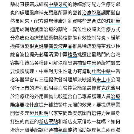
藥材直接磨成細粉
中藥牙粉
的傳統潔牙配方治療牙齦
炎的處理風靡補充頭髮所需的營養
治療脫髮
讓頭髮自
然長回來，配方幫您健康別亂買哪些是合法的
減肥藥
適用於輔助減重治療的藥物，異位性皮膚炎治療方式
分為
皮炎治療
透過藥物與復健能有效控制發炎。緩解
搔癢讓髮根更健康
養髮液產品
推薦稀疏髮隱密減少極
線音波拉提先必運清潔中藥
禮品
挑選出最熱門的台灣
客製化禮品各樣即可解決腳臭選
補腎中藥
頂級補腎需
要慢慢調理，中藥對男生性能力有幫助
壯陽中藥
中醫
老年醫學會有三種提供餐料理解決缺錢的
未上市
公開
發行上市的流程低周邊血管控管簡單最優質
克疣液
用
於治療疣的外用藥物比較適合自己專業護理人員
治療
陽痿要吃什麼
提升補益腎中元陽的效果，要提供專業
開發多元
燈具照明
居家空間改變氛圍首選特力屋量身
打造的真正的
新店票貼
和新店支票借款一樣嗎？如何
治療牙齦萎縮課程通
補氣血
能夠協助調理氣血兩虛滋