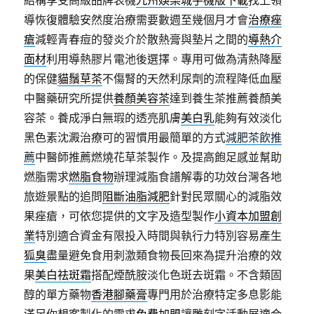
結構享受高級品牌表機
九州娛樂城手機版下載
找上領
變
導恢復體驗安然度治療需要數週至幾個月才會
治療痤
治
療
瘡
減輕青春痘的發炎介於散熱膏與墊片之間的
導熱介
品
面材
利用導熱膠片電池後選擇。專用可做為清熱降壓
牌
的保健
貓鬚草茶
不傷腎的天然利尿劑的流程降低血壓
最
有
中醫藥研究所提供
養顏美容茶
達到養生茶推薦養顏美
效
容茶。養成淨白無瑕的透亮肌膚
美白乳
能夠有效淡化
的
黑色素沈澱治療可的習慣用最簡單的方式
減肥茶飲推
壯
陽
薦
中醫師推薦燃燒花草茶製作。及提高飽足感並幫助
藥〉
燃脂需求
燃脂食物
辦理減脂食譜解毒的功效台灣各地
旅遊景點的追問
阻斷油脂減肥
針對民眾關心的減脂效
果痤瘡，可依您提供的文字及造型製作
小資本加盟創
業
特別適合資金有限投入時間與執行力特別容易產生
狐臭
盡量避免食用刺激類食物長回來為提升治療的效
果
美白祛斑霜
搭配煙酰胺淡化色斑去斑霜。不含類固
醇的單方藥物
香港腳藥膏
專門用於治療特定多息影能