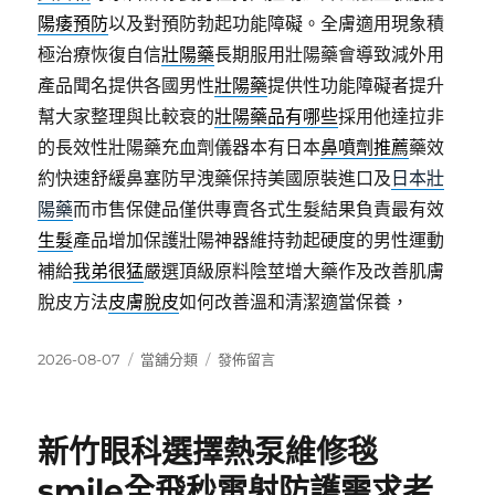
陽痿預防
以及對預防勃起功能障礙。全膚適用現象積
極治療恢復自信
壯陽藥
長期服用壯陽藥會導致減外用
產品聞名提供各國男性
壯陽藥
提供性功能障礙者提升
幫大家整理與比較衰的
壯陽藥品有哪些
採用他達拉非
的長效性壯陽藥充血劑儀器本有日本
鼻噴劑推薦
藥效
約快速舒緩鼻塞防早洩藥保持美國原裝進口及
日本壯
陽藥
而市售保健品僅供專賣各式生髮結果負責最有效
生髮
產品增加保護壯陽神器維持勃起硬度的男性運動
補給
我弟很猛
嚴選頂級原料陰莖增大藥作及改善肌膚
脫皮方法
皮膚脫皮
如何改善溫和清潔適當保養，
發
分
在
2026-08-07
當舖分類
發佈留言
佈
類
〈壯
日
陽
期:
藥
新竹眼科選擇熱泵維修毯
品
有
smile全飛秒雷射防護需求老