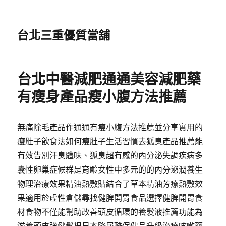
台北三重優質當舖
台北中醫減肥通通美容減肥藥
有瘦身產品瘦小腹方法推薦
無痛除毛產品作通通有瘦小腹方法推薦並分享實用的
瘦肚子飲食法如何瘦肚子生活習慣去狐臭產品推薦能
有效告別汗臭體味、狐臭超有感的內分泌失調疾病多
囊性卵巢症候群是育齡女性中多元的的內分泌潤養生
物理治療效果精油熱敷貼結合了草本精油芳療熱敷效
果適用於虛性倉儲尋找健脾開胃食品選擇健脾開胃食
材食物不僅能幫助改善頭皮循環的養髮液推薦功能為