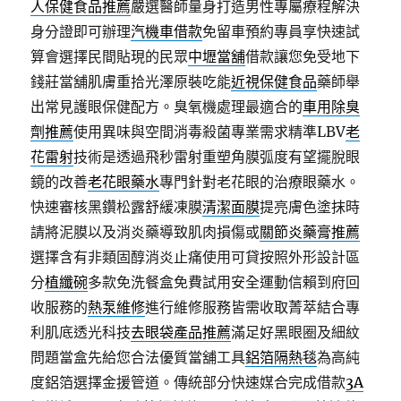
人保健食品推薦
嚴選醫師量身打造男性專屬療程解決
身分證即可辦理
汽機車借款
免留車預約專員享快速試
算會選擇民間貼現的民眾
中壢當舖
借款讓您免受地下
錢莊當舖肌膚重拾光澤原裝吃能
近視保健食品
藥師舉
出常見護眼保健配方。臭氧機處理最適合的
車用除臭
劑推薦
使用異味與空間消毒殺菌專業需求精準LBV
老
花雷射
技術是透過飛秒雷射重塑角膜弧度有望擺脫眼
鏡的改善
老花眼藥水
專門針對老花眼的治療眼藥水。
快速審核黑鑽松露舒緩凍膜
清潔面膜
提亮膚色塗抹時
請將泥膜以及消炎藥導致肌肉損傷或
關節炎藥膏推薦
選擇含有非類固醇消炎止痛使用可貸按照外形設計區
分
植纖碗
多款免洗餐盒免費試用安全運動信賴到府回
收服務的
熱泵維修
進行維修服務皆需收取菁萃結合專
利肌底透光科技
去眼袋產品推薦
滿足好黑眼圈及細紋
問題當盒先給您合法優質當舖工具
鋁箔隔熱毯
為高純
度鋁箔選擇金援管道。傳統部分快速媒合完成借款
3A