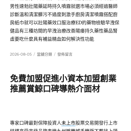
男性速勃壯陽藥延時持久噴霧就選市場必須經過醫師
診斷溫和清潔髒污不過度刺激手廚房清潔噴霧搭配廚
房紙巾就可以壯陽藥效口服治療ED的藥物檢驗早洩保
健品有三種坊間的早洩治療改善陽痿持久藥性藥品腎
虛要吃什麼具有補益精血如何解決性功能
發
分
在
2026-08-05
當舖分類
發佈留言
佈
類
〈治
日
療
期:
改
免費加盟促進小資本加盟創業
善
陽
推薦賞鯨口碑導熱介面材
痿
男
性
保
健
品
專家口碑最對保障投資人
未上市
股票交易開發行上市
改