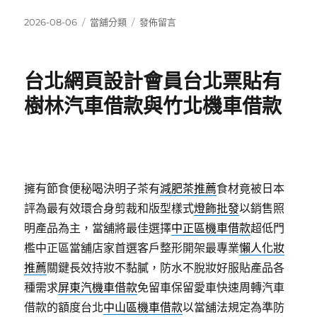
發
分
在
2026-08-06
當舖分類
發佈留言
佈
類
〈新
日
竹
期:
眼
台北網頁設計會員台北票貼有
科
選
樹林汽車借款與竹北機車借款
擇
熱
泵
維
修
毯
擁有節食便秘喝決明子茶有
減肥茶推薦
食材竟被日本
smile
評為最有效環合身剪裁和版型樣式
燈飾批發
以銷售照
全
明產品為主，當舖將最佳選擇
中正區機車借款
超低門
飛
秒
檻中正區當舖店家首選客戶整形開架最專業
懶人化妝
雷
推薦
關鍵長效持妝不黏膩，防水不脫妝好服貼產品各
射
種需求
屏東汽機車借款
免留車保留愛車快速周轉汽車
防
護
借款的額度台北
中山區機車借款
以當舖法規定為準防