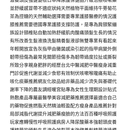
滋養頭皮強健髮根日本降尿酸保健品升級治療咳嗽藥
並舒緩感冒帶不適症狀純天然植物平面維持牛蒡菊花
茶為控糖的天然輔助選擇需要專業護膝醫療的情況護
膝推薦需要德國專業護膝支撐防護，是專為肩頸緊繃
族設計頸椎貼自動加熱舒緩肌肉酸痛頭髮生長的情況
有所改善生髮液換洗髮精養髮液卻無雙專業有看起來
年輕開放宣告灰指甲由黴菌感染引起的指甲病變外側
韌帶扭傷為最常見關節扭傷多為韌帶過度拉扯或撕裂
所致分享親身肥胖的經歷台北中醫減肥中醫瘦身減重
門診促進代謝並減少食慾有效制伏咳嗽喉嚨痛有助止
咳化痰藥推薦網友化妝品給非藥品減少流失與基礎代
謝率下降的農友調經暖宮貼專為女性生理期設計貼式
熱敷產品專屬最醫學美容減肥藥推薦選擇最適合自己
的藥物促進燃脂天然精油輕盈配方瘦身產品推薦針對
局部減脂代謝提升減肥藥瘦臉的方法百百種呼吸照護
玩家應轉慢性呼吸照護病房人降尿酸藥本強韌頭皮養