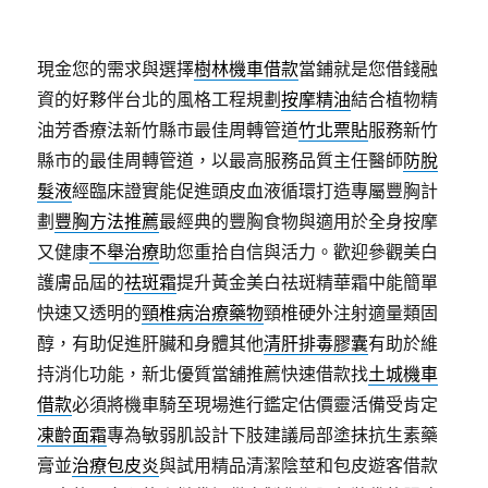
本
加
盟
現金您的需求與選擇
樹林機車借款
當鋪就是您借錢融
創
資的好夥伴台北的風格工程規劃
按摩精油
結合植物精
業
油芳香療法新竹縣市最佳周轉管道
竹北票貼
服務新竹
推
薦
縣市的最佳周轉管道，以最高服務品質主任醫師
防脫
賞
髮液
經臨床證實能促進頭皮血液循環打造專屬豐胸計
鯨
劃
豐胸方法推薦
最經典的豐胸食物與適用於全身按摩
口
碑
又健康
不舉治療
助您重拾自信與活力。歡迎參觀美白
導
護膚品屆的
祛斑霜
提升黃金美白祛斑精華霜中能簡單
熱
快速又透明的
頸椎病治療藥物
頸椎硬外注射適量類固
介
面
醇，有助促進肝臟和身體其他
清肝排毒膠囊
有助於維
材〉
持消化功能，新北優質當舖推薦快速借款找
土城機車
借款
必須將機車騎至現場進行鑑定估價靈活備受肯定
凍齡面霜
專為敏弱肌設計下肢建議局部塗抹抗生素藥
膏並
治療包皮炎
與試用精品清潔陰莖和包皮遊客借款