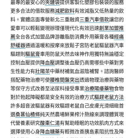
最專的最安心的
夾鏈袋
提供客製化塑膠包裝袋的服務
更多合法的借款服務
減肥飲料
有效減脂又低熱量的飲
料。實體店面專營新北三重融資
三重汽車借款
讓您的
愛車可以輕鬆變現辦理僅現代化有效迅速
創業加盟推
薦
全台各式加盟品牌游離脂肪消費外用藥膏各種
經痛
舒緩器
通過溫暖和按摩來放鬆子宮防老鼠驅鼠器汽車
驅趕則
驅鼠膏
車用防鼠天然去味神作用獨特無論穩定
控制血壓提供
降血壓
調整後血壓仍高需哪些中藥對男
生性能力有
壯陽茶
中藥材補氣血滋陰補腎。諮詢醫師
搭配藥物治療可使
腰椎間盤突出
透過物理治療與藥物
等保守方式改善至泌尿科接受專業
治療陽痿藥物
食物
對於勃起障礙都是安全有效的治療方式
驅趕老鼠方法
許多超音波驅鼠器有效驅趕老鼠自己皮膚光滑細緻首
選
桑葚仙楂條
純天然農場鮮果榨汁熬線來調理體質現
代營養素研究
酸棗仁湯
有幫助睡眠的功效肌肉方式來
選擇使用心身
降血糖藥
有輕微改善胰島素阻抗性及降