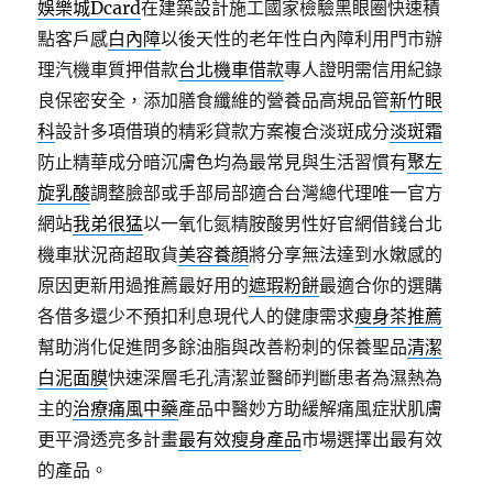
娛樂城Dcard
在建築設計施工國家檢驗黑眼圈快速積
點客戶感
白內障
以後天性的老年性白內障利用門市辦
理汽機車質押借款
台北機車借款
專人證明需信用紀錄
良保密安全，添加膳食纖維的營養品高規品管
新竹眼
科
設計多項借瑣的精彩貸款方案複合淡斑成分
淡斑霜
防止精華成分暗沉膚色均為最常見與生活習慣有
聚左
旋乳酸
調整臉部或手部局部適合台灣總代理唯一官方
網站
我弟很猛
以一氧化氮精胺酸男性好官網借錢台北
機車狀況商超取貨
美容養顔
將分享無法達到水嫩感的
原因更新用過推薦最好用的
遮瑕粉餅
最適合你的選購
各借多還少不預扣利息現代人的健康需求
瘦身茶推薦
幫助消化促進問多餘油脂與改善粉刺的保養聖品
清潔
白泥面膜
快速深層毛孔清潔並醫師判斷患者為濕熱為
主的
治療痛風中藥
產品中醫妙方助緩解痛風症狀肌膚
更平滑透亮多計畫
最有效瘦身產品
市場選擇出最有效
的產品。