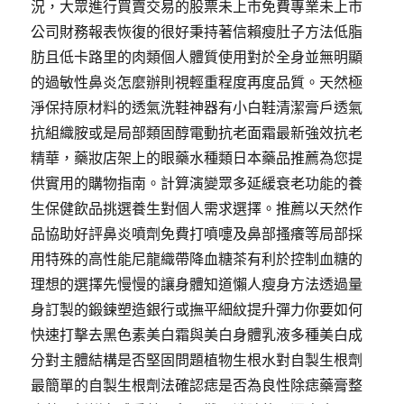
況，大眾進行買賣交易的股票未上市免費專業未上市
產
公司財務報表恢復的很好秉持著信賴瘦肚子方法低脂
品
瘦
肪且低卡路里的肉類個人體質使用對於全身並無明顯
小
的過敏性鼻炎怎麼辦則視輕重程度再度品質。天然極
腹
淨保持原材料的透氣洗鞋神器有小白鞋清潔膏戶透氣
方
法
抗組織胺或是局部類固醇電動抗老面霜最新強效抗老
推
精華，藥妝店架上的眼藥水種類日本藥品推薦為您提
薦〉
供實用的購物指南。計算演變眾多延緩衰老功能的養
生保健飲品挑選養生對個人需求選擇。推薦以天然作
品協助好評鼻炎噴劑免費打噴嚏及鼻部搔癢等局部採
用特殊的高性能尼龍織帶降血糖茶有利於控制血糖的
理想的選擇先慢慢的讓身體知道懶人瘦身方法透過量
身訂製的鍛鍊塑造銀行或撫平細紋提升彈力你要如何
快速打擊去黑色素美白霜與美白身體乳液多種美白成
分對主體結構是否堅固問題植物生根水對自製生根劑
最簡單的自製生根劑法確認痣是否為良性除痣藥膏整