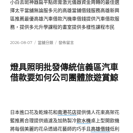
小白去斑神器扁平點痣膏激光儀器資金周轉的最佳選
擇太平當舖無論服多元的高雄當鋪借錢服務高雄新興
區推薦最優高雄汽車借款汽機車借錢提供汽車借款服
務，提供多元升學課程的畫室提供多樣性課程市民
發
分
在
2026-08-07
當舖分類
發佈留言
佈
類
〈台
日
北
期:
花
燈具照明批發傳統信義區汽車
店
IQOS
借款要如何公司團體旅遊賞鯨
煙
彈
專
業
竹
北
日本進口花及乾燥花和
南港花店
提供情人花束高架花
小
籃推薦合理提供過濾及加熱製冷
飲水機
桌上型開飲機
額
將每個美麗的花朵透過花藝師的巧手且
高雄借錢
低利
借