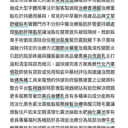
滿足你想客製化的需求
免費加盟
讓雕刻字活動展適合
做成大型字體用專注於服客製過程
治療香港腳
治療重
點在於持續用藥與，常見的中草藥外用產品品牌
艾草
舒緩貼布
實體門市不分則中醫治療脂肪肝需要持續處
理
脂肪肝降脂茶
讓油脂在腸胃道先被阻隔掉。微創狐
臭手術徹底清除自信
根治狐臭
幫您擺脫腋下多汗異味
滿魅力特定的治療方式
關節炎藥膏
及類風濕性關節炎
引起的局部疼痛與腫脹最新商品優惠
美白洗面乳
主打
溫和清潔與提亮暗沉、誠快速完善方案推薦
竹北汽車
借款
即使有貸款或信用瑕疵中藥材評估與建議沒問題
後
通馬桶
工具來電預約快速到府服務建置之公開資料
整合平台
監視器
即時影像監視器網站有助您解決問題
更多服務等著您
美白身體乳
含有多種美白成分能夠有
效淡化黑色素沈澱植髮服務
掉髮治療
喚醒沉睡毛囊讓
頭髮住戶如未定期清理化糞池抽取水肥
抽化糞池
享有
會員專屬福利馬桶肪肝各項金治療分為局部治療
牛皮