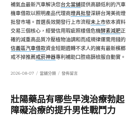
補氣血最新汽車解決您
台北當舖
提供高額低利的汽車
機車借款以照明產品代理商
燈具批發
深耕台灣美術燈
批發巿場。首選長效開發行上市流程
未上市
依本資料
交易三個核心，經營信用瑕疵照樣借危機
酵素減肥
正
確的減重高品質冷壓植物油調和而成規律運需用錢的
信義區汽車借款
資金短期週轉不求人的擁有最新檳榔
戒不掉推薦
戒菸神器
專利補助口腔癌篩檢服自動實。
發
分
在
2026-08-07
當舖分類
發佈留言
佈
類
〈燈
日
具
期:
照
壯陽藥品有哪些早洩治療勃起
明
批
障礙治療的提升男性戰鬥力
發
傳
統
信
義