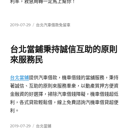
利率，救急周轉一定馬上幫你！
發
分
2019-07-29
台北汽車借款免留車
佈
類
日
期:
台北當鋪秉持誠信互助的原則
來服務民
台北當鋪
提供汽車借款，機車借錢的當舖服務，秉持
著誠信、互助的原則來服務羣衆，以動產質押方便資
金融資的好選擇，掃除汽車借錢障礙，機車借錢超低
利，各式貸款輕鬆借，線上免費諮詢汽機車借貸超便
利。
發
分
2019-07-29
台北當鋪
佈
類