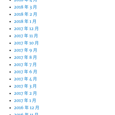
2018 年 3 月
2018 年 2 月
2018 年 1 月
2017 年 12 月
2017 年 11 月
2017 年 10 月
2017 年 9 月
2017 年 8 月
2017 年 7 月
2017 年 6 月
2017 年 4 月
2017 年 3 月
2017 年 2 月
2017 年 1 月
2016 年 12 月
2016 年 11 月