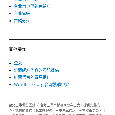
台北汽車借款免留車
台北當鋪
當舖分類
其他操作
登入
訂閱網站內容的資訊提供
訂閱留言的資訊提供
WordPress.org 台灣繁體中文
台北三重優質當舖
台北三重當舖專家就在正大，提供您最安
心、誠信的質借台北當鋪服務，三重汽車借款、三重機車借款、台