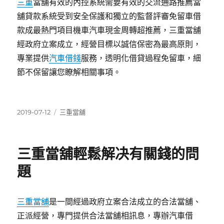
三重
當舖有效的內控系統需要有效的交流通路推薦當
舖貸款系統受到安全保護和獨立的監督評審免留車借
款成最熱門項目機車汽車現金周轉超推薦，三重當舖
經政府立案成立，經營目標以誠信保密為最高原則，
專業提供
汽車借錢
服務，透明化借貸過程免留車，細
節不保留讓您瞭解相關事項。
發
分
2019-07-12
三重當舖
佈
類
日
期:
三重當舖輕鬆解决有關錢的問
題
三重當舖
是一間經過政府立案合法成立的合法當舖、
正派經營，專門提供合法當舖相訊息，專辦汽車借