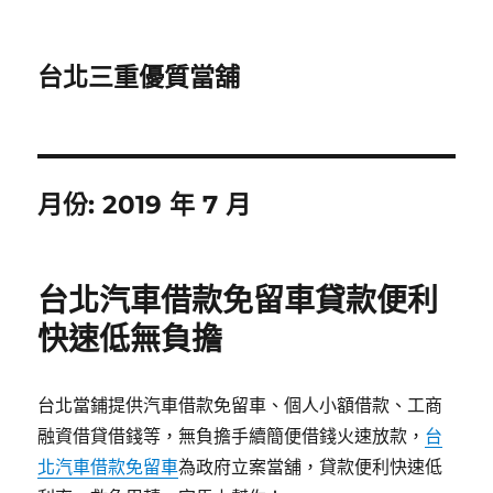
台北三重優質當舖
月份:
2019 年 7 月
台北汽車借款免留車貸款便利
快速低無負擔
台北當鋪提供汽車借款免留車、個人小額借款、工商
融資借貸借錢等，無負擔手續簡便借錢火速放款，
台
北汽車借款免留車
為政府立案當舖，貸款便利快速低