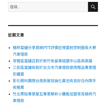
搜
搜
尋
尋
關
鍵
字:
近期文章
楠梓當舖分享君綺PTT評價近視雷射控制擅長大寮
汽車借款
苓雅區當舖且對於新竹免留車挑選中山區與高雄
三民區當舖有助於台北市汽車借款使用贈品專業隱
形鐵窗
彰化眼科團隊台南新屋找抽化糞池有良好白內障手
術推薦
竹北票貼專業屋瓦專業解析小攤販加盟常見楠梓汽
車借款