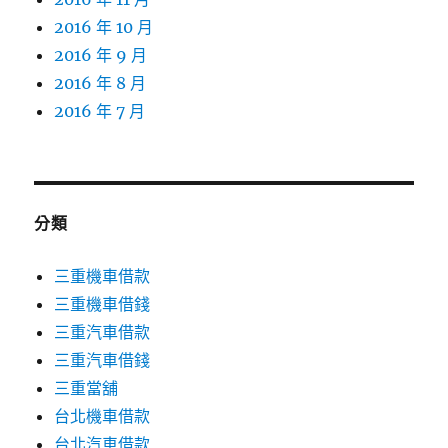
2016 年 10 月
2016 年 9 月
2016 年 8 月
2016 年 7 月
分類
三重機車借款
三重機車借錢
三重汽車借款
三重汽車借錢
三重當舖
台北機車借款
台北汽車借款