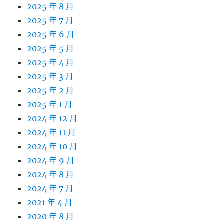
2025 年 8 月
2025 年 7 月
2025 年 6 月
2025 年 5 月
2025 年 4 月
2025 年 3 月
2025 年 2 月
2025 年 1 月
2024 年 12 月
2024 年 11 月
2024 年 10 月
2024 年 9 月
2024 年 8 月
2024 年 7 月
2021 年 4 月
2020 年 8 月