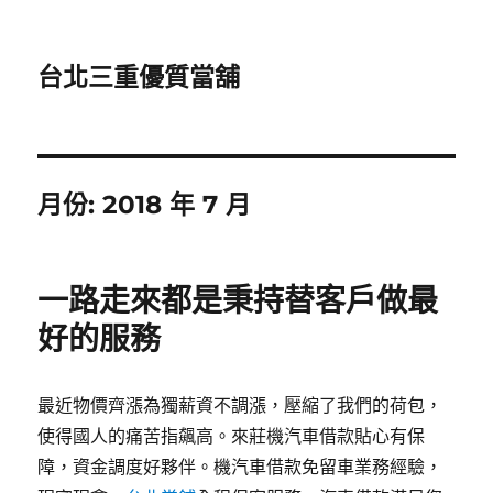
台北三重優質當舖
月份:
2018 年 7 月
一路走來都是秉持替客戶做最
好的服務
最近物價齊漲為獨薪資不調漲，壓縮了我們的荷包，
使得國人的痛苦指飆高。來莊機汽車借款貼心有保
障，資金調度好夥伴。機汽車借款免留車業務經驗，