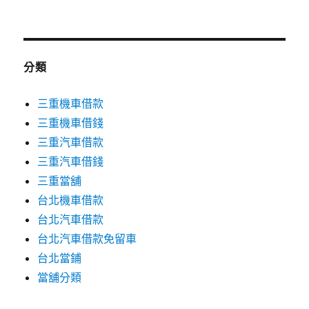
分類
三重機車借款
三重機車借錢
三重汽車借款
三重汽車借錢
三重當舖
台北機車借款
台北汽車借款
台北汽車借款免留車
台北當鋪
當舖分類