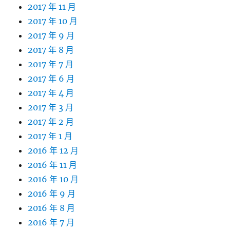
2017 年 11 月
2017 年 10 月
2017 年 9 月
2017 年 8 月
2017 年 7 月
2017 年 6 月
2017 年 4 月
2017 年 3 月
2017 年 2 月
2017 年 1 月
2016 年 12 月
2016 年 11 月
2016 年 10 月
2016 年 9 月
2016 年 8 月
2016 年 7 月