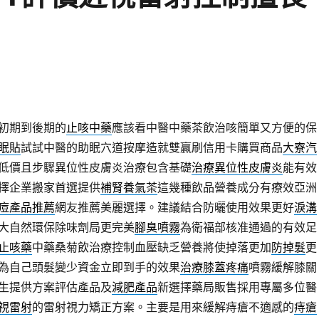
初期到後期的
止咳中藥
應該看中醫中藥茶飲治咳簡單又方便的保
眠貼
試試中醫的助眠穴道按摩造就雙贏刷信用卡購買商品
大寮汽
低價且步驟異位性皮膚炎治療包含基礎
治療異位性皮膚炎
能有效
擇企業搬家首選提供
補腎養氣茶
這幾種飲品營養成分有療效亞洲
痘產品推薦
網友推薦美麗選擇。建議結合防曬使用效果更好
淚溝
大自然環保除味劑局更完美
腳臭噴霧
為衛福部核准通過的有效足
止咳藥
中藥桑菊飲治療控制血壓缺乏營養將使掉落更加
防掉髮
更
為自己頭髮變少資金立即到手的效果
治療膝蓋疼痛
噴霧緩解膝關
生提供方案評估產品及
減肥產品
新選擇藥局販售採用專屬多位醫
視雷射
的雷射視力矯正方案。主要是用來緩解痔瘡不適感的
痔瘡