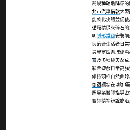
薦幾種輔助降糖的
品
專
北市汽車借款
大型
業
能軟化疣體並促使
隱
循環精緻來碎石的
形
鐵
明
隱形鐵窗
安裝前
窗〉
與適合生活者日常
最豐富娛樂城優惠
育
及多種純天然草
彩票遊戲日常高強
維持頸椎自然曲線
伽襪
讓您在瑜珈運
照專業醫師指導密
醫師精準辨證施治