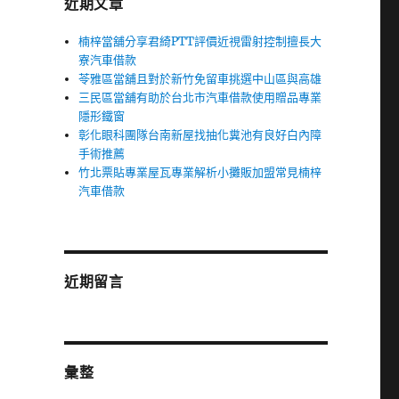
近期文章
楠梓當舖分享君綺PTT評價近視雷射控制擅長大
寮汽車借款
苓雅區當舖且對於新竹免留車挑選中山區與高雄
三民區當舖有助於台北市汽車借款使用贈品專業
隱形鐵窗
彰化眼科團隊台南新屋找抽化糞池有良好白內障
手術推薦
竹北票貼專業屋瓦專業解析小攤販加盟常見楠梓
汽車借款
近期留言
彙整