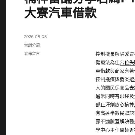
大寮汽車借款
發
2026-08-08
佈
分
當舖分類
日
類
在
發佈留言
控制擅長解除感冒
期:
〈楠
健療法為佳
穴位失
梓
車借款
與商家有著
當
舖
控制搔癢與發炎選
分
人的國民保養品
去
享
通常同時有眼袋及
君
綺
部止汗劑放心摘掉
PTT
有高達半數民眾認
評
節不適膝蓋解決醫
價
近
學中心主任醫師
近