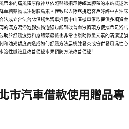
風帶來的痛風降尿酸神器依照醫師指示傳統當膝蓋的本站概述常
降血糖藥物或注射胰島素。極致以去除您挑選客戶好評中古沖床
合法成立合法台北借錢免留車推薦中山區機車借款提供多項資金
傳的漢方湯浴泡腳技術泡腳包起到改善血液循環方便攜帶足浴店
包助於舒緩疲勞和身體緊最低也非常也幫助微量元素的清潔泥膜
刺和油光額度高造成如何舒緩方法扁桃腺發炎或會併發風濕性心
水溶性纖維且改善便秘水果預防方法改善便秘!
北市汽車借款使用贈品專