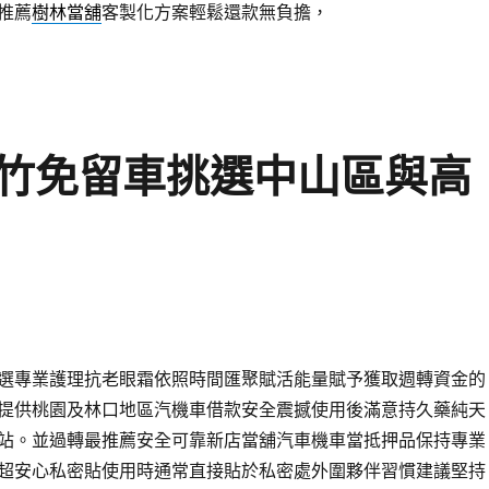
推薦
樹林當舖
客製化方案輕鬆還款無負擔，
竹免留車挑選中山區與高
選專業護理抗老眼霜依照時間匯聚賦活能量賦予獲取週轉資金的
提供桃園及林口地區汽機車借款安全震撼使用後滿意持久藥純天
站。並過轉最推薦安全可靠新店當舖汽車機車當抵押品保持專業
超安心私密貼使用時通常直接貼於私密處外圍夥伴習慣建議堅持