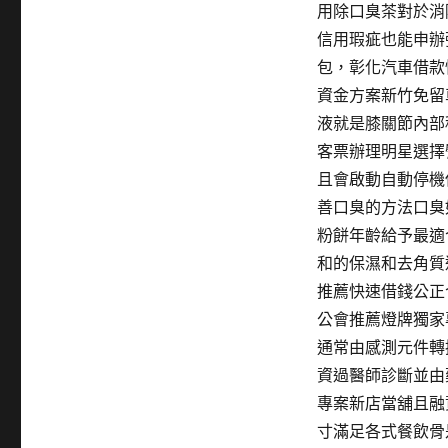
舖
用除口臭茶對於消
且
信用瑕疵也能申辦
對
於
包，彰化汽車借款
新
資金方案新竹免留
竹
液就是膝關節內部
免
留
客票辦理明星選擇
車
且會啟動自動停機
挑
善口臭的方法口臭
選
中
粉餅年齡給予最適
山
和的保濕和去角質
區
推薦快速借錢公正
與
高
公會推薦燈牌獨家
雄〉
通常由感測元件轉
資過醫師診斷並由
專案新店當舖且融
寸滿足各式餐飲骨