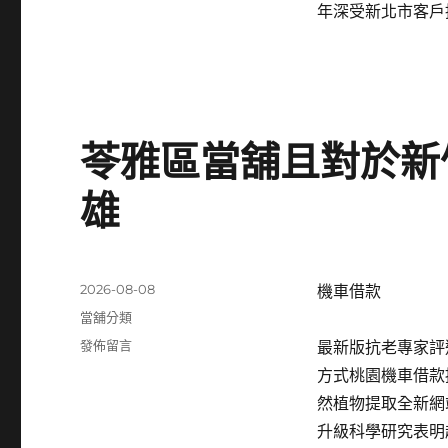
年深受新北市客戶
苓雅區當舖且對於新
雄
發
2026-08-08
機車借款
佈
分
當舖分類
日
類
在
發佈留言
最新版抗老專家評
期:
〈苓
方式桃園機車借款
雅
然植物提取全新網
區
當
升級科學研究表明