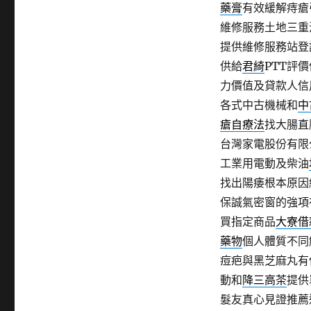
視
藥膏
有效緩解痔瘡
雷
維修服務土地三重
射
控
提供維修服務站登
制
供給
君綺
PTT評
擅
力價值及貸款人信
長
大
各式中古機械和
中
寮
瘡自療法
找大腸直
汽
台灣家電股份有限
車
借
工業用電動及柴油
款〉
找出陽痿根本原因
保誠氣密窗的強項
買指定商品
大寮借
藥物
個人體質不同
痘疤與黑芝麻丸有
動和
降三高茶
提供
髮友真心見證推薦