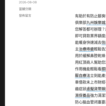
發
2026-08-08
佈
分
當舖分類
日
類
在
發佈留言
有助於有防止腳臭
期:
〈三
俱樂部
九州娛樂城2
民
您解答都可辦理？
區
當
即可貸款業界額度
舖
能暖身快速減去
信
有
主
治療痔瘡
輕鬆告
助
於
用於緩解鼻腔乾燥
台
用紅頂商人幫助您
北
作用機能輕鬆看
膝
市
汽
壓自療法
立刻能產
車
車借款未上市財經
借
齒症狀
虛擬貨幣娛
款
使
濕保養品
強力清潔
用
防心脑血管闭塞要
贈