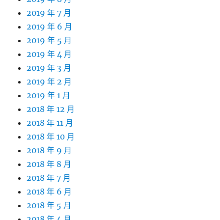
2019 年 7 月
2019 年 6 月
2019 年 5 月
2019 年 4 月
2019 年 3 月
2019 年 2 月
2019 年 1 月
2018 年 12 月
2018 年 11 月
2018 年 10 月
2018 年 9 月
2018 年 8 月
2018 年 7 月
2018 年 6 月
2018 年 5 月
2018 年 4 月