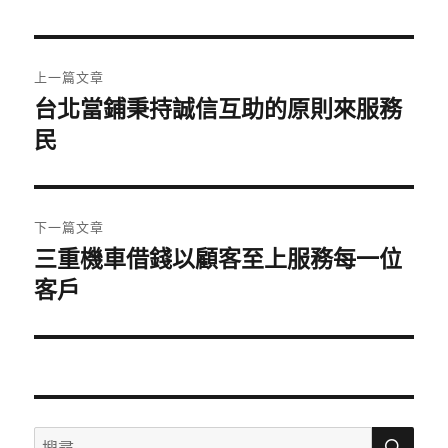
日
期:
文
上一篇文章
章
台北當鋪秉持誠信互助的原則來服務
上
一
民
導
篇
覽
文
章:
下一篇文章
三重機車借錢以顧客至上服務每一位
下
一
客戶
篇
文
章:
搜
搜