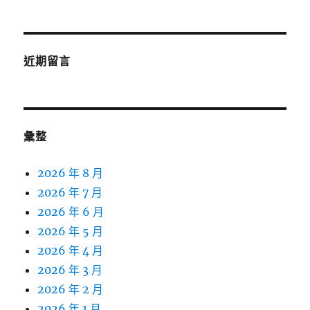
近期留言
彙整
2026 年 8 月
2026 年 7 月
2026 年 6 月
2026 年 5 月
2026 年 4 月
2026 年 3 月
2026 年 2 月
2026 年 1 月