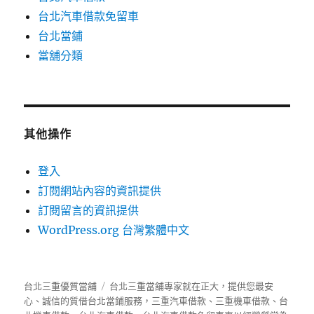
台北汽車借款免留車
台北當鋪
當舖分類
其他操作
登入
訂閱網站內容的資訊提供
訂閱留言的資訊提供
WordPress.org 台灣繁體中文
台北三重優質當舖
台北三重當舖專家就在正大，提供您最安
心、誠信的質借台北當鋪服務，三重汽車借款、三重機車借款、台