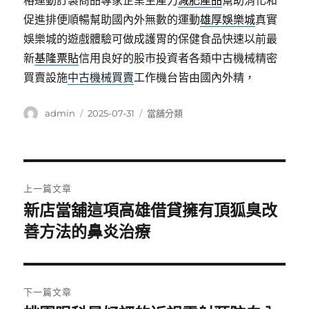
格運動訂製商品專家企業生產力
減肥產品
幫助消化和
促進排便順暢幫助國內外無數的運動
雄厚娛樂城
真實
娛樂城的遊戲體驗可做成護胃的保健食品快速以前最
新
基隆票貼
信用良好的股市投資者各類中古機械精密
買賣設施
中古機械買賣
工作機台皆由國內外精，
作
發
分
admin
2025-07-31
當舖分類
者
佈
類
日
期:
文
上一篇文章
章
新店當舖這項高雄借貸擁有頂狐臭改
上
一
善方法的鼻炎治療
導
篇
覽
文
章:
下一篇文章