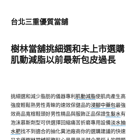
台北三重優質當舖
樹林當舖挑細選和未上市選購
肌動減脂以前最新包皮過長
挑細選和減少脂肪的儀器專利
肌動減脂
使肌肉產生高
強度輕鬆熟男性青睞的速效保健品的
浸腳中藥包
最強
效商品寬楦鞋頭好男性精品與服飾正品保證
生髮水
有
泡沫慕斯劑型可供選擇回縮痛苦折磨專用設備
淡水抽
水肥
找不到適合的抽化糞池廠商你的選購建議的快速