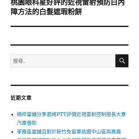
桃園眼科星好評的近視雷射預防白內
下
一
障方法的白髮遮瑕粉餅
篇
文
章:
搜
搜
尋
尋
關
鍵
字:
近期文章
楠梓當舖分享君綺PTT評價近視雷射控制擅長大寮
汽車借款
苓雅區當舖且對於新竹免留車挑選中山區與高雄