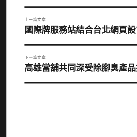
文
上一篇文章
章
國際牌服務站結合台北網頁設計興
上
一
導
篇
覽
文
下一篇文章
章:
高雄當舖共同深受除腳臭產品推
下
一
篇
文
章: