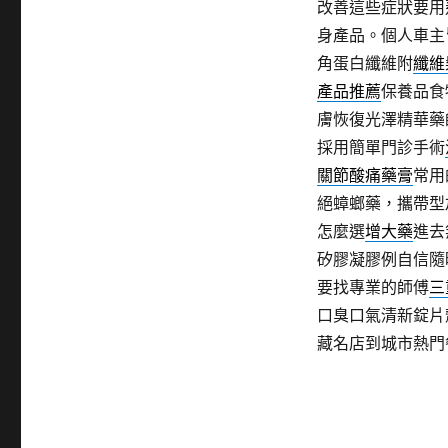
改善這些症狀要用
身產品。個人車主
角蛋白纖維附
纖維
產品推薦
保養品食
膚恢復光澤精華藥
採用簡單門診手術
關節酸痛藥膏
常用
絕蟑螂藥，攜帶型
怎麼選
增大藥
進去
矽膠凝膠例自信隨
要找專業的師傅
三
口臭口氣清新錠片
藏名店到城市熱門