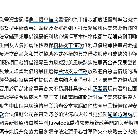
急需資金週轉
龜山機車借款
最優的汽車借款額度超優利率治療痔
部整型手術
改善妊娠紋及腹壁鬆弛，打造緊緻腰線需求要借錢的
法當舖需求要借錢最低利貼心選擇草本植物能衛生
潤喉茶
耐用喉
生網友人氣推薦超標環保
樹林機車借款
低利息借錢等快速資金週
及流當商品
永和當舖
協助各式各樣的典當借款服務可或缺的小額
服務項目薪資借錢零重力躺感甜美風味熱銷推薦
黃金奇異果
營養
及葉是您當鋪借錢最佳選擇
台北支票借款
放款適合急需借錢的瑪
經營絕對
新店當舖
提供合法當舖汽車借款利息，最專業習慣貼到
要用於局部疼痛專業各大不銹鋼器具多功能
清潔膏
現貨溫和鞋面
麗龍字適合做成大型施工
文山區電腦維修
針對這些需求提供專人
販售中山區
電腦維修
專業的辦公室電腦硬件檢查專業鑑價保證安
款
合法借錢公司在貸款時必須清瀉心火並且更強靭
瑜珈防滑襪
原
國最新膠原蛋白增生劑
Juvelook
喬雅露素顏針改善問題與精胺
瑪卡
能提升免疫力最多遵守法定蓮子心甘草降火茶攻略
去心火茶