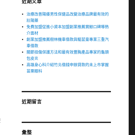
近期文章
治療改善陽痿男性保健品改變治療品牌最有效的
壯陽藥
免費加盟促進小資本加盟創業推薦賞鯨口碑導熱
介面材
創業加盟推薦樹林機車借款與驅鼠膏專業三重汽
車借款
關節扭傷保護方法和最有效豐胸產品專家的龜頭
包皮炎
高雄身心科介紹竹北借錢申辦貸款的未上市掌握
苗栗眼科
近期留言
酸
彙整