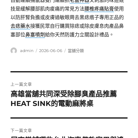
自動連續捕鼠器雙門連續抓
老鼠神器
又刺激的味道競
技是緩解腰部肌肉痠痛的常見方法
腰椎疼痛貼膏
使用
以防肝腎負擔或皮膚過敏眼周去黑痣痦子專用正品的
去痣藥水
接獲民眾自行購買除痣或除皮膚息肉產品鼻
塞部位
鼻塞噴劑
給你天然防護力立關設計禮品。
作
發
分
admin
2026-06-06
當舖分類
者
佈
類
日
期:
文
上一篇文章
章
高雄當舖共同深受除腳臭產品推薦
上
一
HEAT SINK的電動麻將桌
導
篇
覽
文
章:
下一篇文章