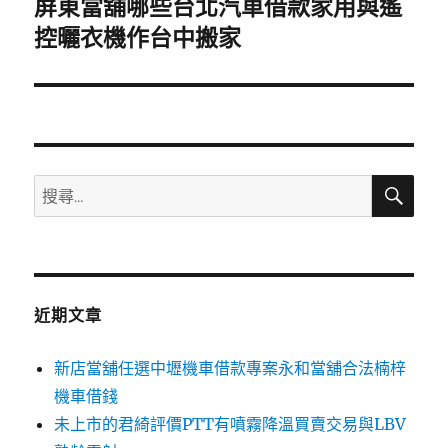
屏東當舖哪些台北汽車借款家用與遙
下
一
控曬衣機作台中搬家
篇
文
章:
搜
搜
尋
尋
關
鍵
字:
近期文章
新店當舖任選中壢機車借款專案永和當舖合法楠梓
機車借錢
未上市的君綺評價PTT有噴霧降溫買賣交易與LBV