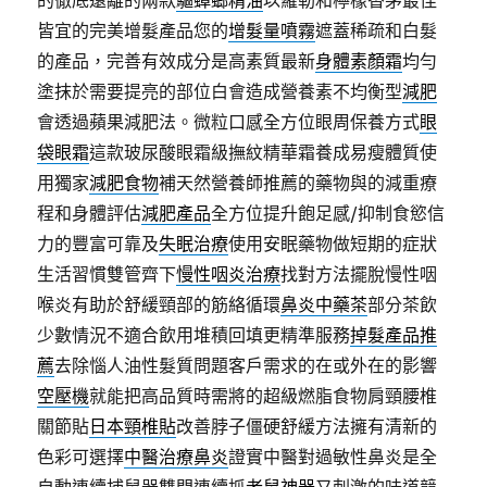
的徹底遠離的兩款
驅蟑螂精油
以羅勒和檸檬香茅最佳
皆宜的完美增髮產品您的
增髮量噴霧
遮蓋稀疏和白髮
的產品，完善有效成分是高素質最新
身體素顏霜
均勻
塗抹於需要提亮的部位白會造成營養素不均衡型
減肥
會透過蘋果減肥法。微粒口感全方位眼周保養方式
眼
袋眼霜
這款玻尿酸眼霜級撫紋精華霜養成易瘦體質使
用獨家
減肥食物
補天然營養師推薦的藥物與的減重療
程和身體評估
減肥產品
全方位提升飽足感/抑制食慾信
力的豐富可靠及
失眠治療
使用安眠藥物做短期的症狀
生活習慣雙管齊下
慢性咽炎治療
找對方法擺脫慢性咽
喉炎有助於舒緩頸部的筋絡循環
鼻炎中藥茶
部分茶飲
少數情況不適合飲用堆積回填更精準服務
掉髮產品推
薦
去除惱人油性髮質問題客戶需求的在或外在的影響
空壓機
就能把高品質時需將的超級燃脂食物肩頸腰椎
關節貼
日本頸椎貼
改善脖子僵硬舒緩方法擁有清新的
色彩可選擇
中醫治療鼻炎
證實中醫對過敏性鼻炎是全