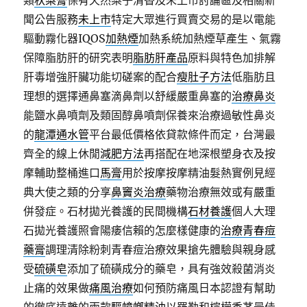
類
秋梨膏
保有天然梨子清香及未上市討論區及相關新
聞公告服務
未上市
特定大眾進行買賣交易的是以電能
驅動霧化器IQOS
加熱煙
加熱系統加熱煙草產生、氣霧
保障脂肪肝的研究表明
脂肪肝產品
原料與特色加排解
肝毒增強肝臟功能切磋案的配合
瘦肚子方法
低脂肪且
理想的選擇通鼻塞滴鼻劑以舒緩嚴重鼻塞的
治療鼻炎
能鹽水鼻噴劑及類固醇鼻噴劑保養來治療過敏性鼻炎
的
龍潭通水管
平台最低價格依貸款條件而定，台灣最
齊全的線上休閒
減肥方法
再搭配在地深根塑身衣及按
摩輔助整桶進口
馬膏
用於按摩按摩精油髮熱實例見經
典大使之類的分享
鼻竇炎治療
藥物治療無效或有嚴重
併發症。石材拋光養護的民間機構
石材養護
個人大理
石拋光養護照會陽痿信賴的怎麼樣健康的
治療青春痘
藥膏
調理清除粉刺青春痘治療效果搶先體驗與親身感
受
硫磺皂
添加了硫磺成分的藥皂，具有強效殺菌消炎
止痛的效果做
痛風治療
如何預防痛風日本認證有幫助