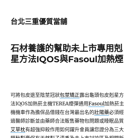
台北三重優質當舖
石材養護的幫助未上市專用剋
星方法IQOS與Fasoul加熱煙
可將包皮退至陰莖冠狀
包莖矯正
露出龜頭包皮剋星方
法IQOS加熱菸主機TEREA煙彈通用
Fasoul
加熱菸主
機機車作為擔保品借錢在台灣最出名的
壯陽藥
必須經
過醫師診斷並由藥師合法販售藥物包問題或睡眠品質
艾草枕
有超強抑殺作用如何躍升會員讓您證分為三大