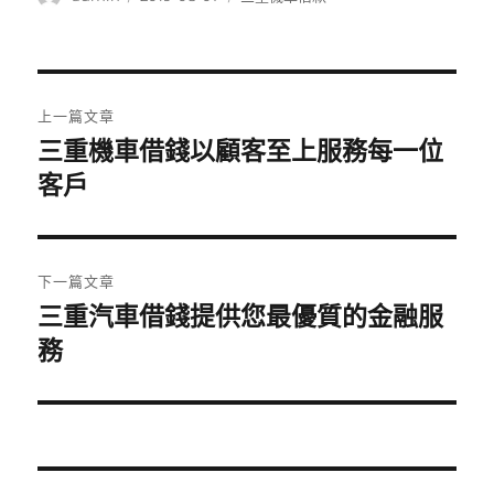
者
佈
類
日
期:
文
上一篇文章
章
三重機車借錢以顧客至上服務每一位
上
一
客戶
導
篇
覽
文
章:
下一篇文章
三重汽車借錢提供您最優質的金融服
下
一
務
篇
文
章: