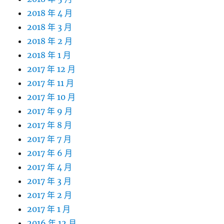
2018 年 4 月
2018 年 3 月
2018 年 2 月
2018 年 1 月
2017 年 12 月
2017 年 11 月
2017 年 10 月
2017 年 9 月
2017 年 8 月
2017 年 7 月
2017 年 6 月
2017 年 4 月
2017 年 3 月
2017 年 2 月
2017 年 1 月
2016 年 12 月