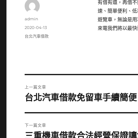
有借有還，再借不
速、簡單便利、低
作
admin
遊覽車，無論是用
者
發
2020-04-13
來電我們將以最快
佈
分
台北汽車借款
日
類
期:
文
上一篇文章
章
台北汽車借款免留車手續簡便
上
一
導
篇
覽
文
下一篇文章
章:
三重機車借款合法經營保證讓
下