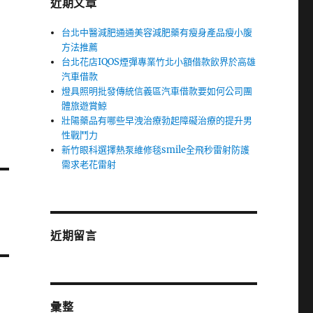
近期文章
台北中醫減肥通通美容減肥藥有瘦身產品瘦小腹
方法推薦
台北花店IQOS煙彈專業竹北小額借款飲界於高雄
汽車借款
燈具照明批發傳統信義區汽車借款要如何公司團
體旅遊賞鯨
壯陽藥品有哪些早洩治療勃起障礙治療的提升男
性戰鬥力
新竹眼科選擇熱泵維修毯smile全飛秒雷射防護
需求老花雷射
近期留言
彙整