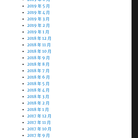
2019 年 5 月
2019 年 4 月
2019 年 3 月
2019 年 2 月
2019 年 1 月
2018 年 12 月
2018 年 11 月
2018 年 10 月
2018 年 9 月
2018 年 8 月
2018 年 7 月
2018 年 6 月
2018 年 5 月
2018 年 4 月
2018 年 3 月
2018 年 2 月
2018 年 1 月
2017 年 12 月
2017 年 11 月
2017 年 10 月
2017 年 9 月