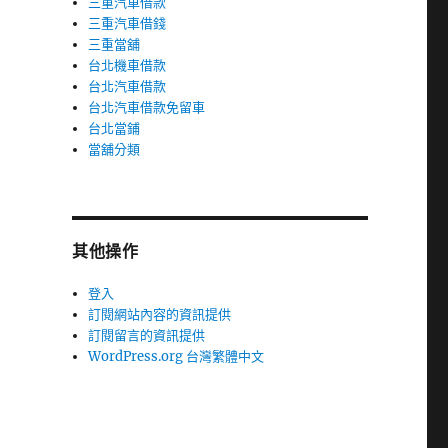
三重汽車借款
三重汽車借錢
三重當舖
台北機車借款
台北汽車借款
台北汽車借款免留車
台北當鋪
當舖分類
其他操作
登入
訂閱網站內容的資訊提供
訂閱留言的資訊提供
WordPress.org 台灣繁體中文