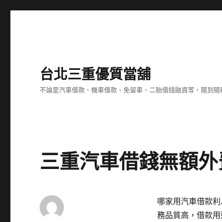
台北三重優質當舖
不論是汽車借款、機車借款、免留車、二胎借錢融資等，隨到隨
三重汽車借錢無額外
哪家用汽車借款利
務品質高，借款用