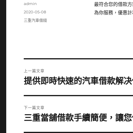
作
admin
最符合您的借款方
者
發
2020-05-08
為你服務，優惠計
佈
分
三重汽車借錢
日
類
期:
文
上一篇文章
章
提供即時快速的汽車借款解决
上
一
導
篇
覽
文
下一篇文章
章:
三重當舖借款手續簡便，讓您
下
一