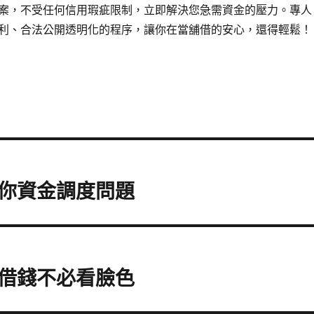
案，不受任何信用瑕疵限制，立即解決您急需資金的壓力。專人
利、合法公開透明化的程序，讓你在當舖借的安心，還得輕鬆！
你資金調度問題
借錢不必看臉色